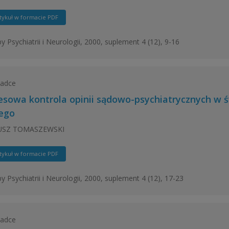
tykuł w formacie PDF
y Psychiatrii i Neurologii, 2000, suplement 4 (12), 9-16
ładce
esowa kontrola opinii sądowo-psychiatrycznych w
ego
USZ TOMASZEWSKI
tykuł w formacie PDF
y Psychiatrii i Neurologii, 2000, suplement 4 (12), 17-23
ładce