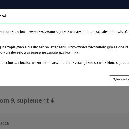
ość
czasopiśmie
Archiwum
Etyka
Instrukcja dla auto
dokumenty tekstowe, wykorzystywane są przez witryny internetowe, aby poprawić efe
 na zapisywanie ciasteczek na urządzeniu użytkownika tylko wtedy, gdy są one kl
ypów ciasteczek, wymagana jest zgoda użytkownika.
główna
>
Archiwum
>
suplement 4
norodne ciasteczka, w tym te dostarczane przez zewnętrzne serwisy, które są obec
hiwum 1992–2014
Tylko niez
tom 9, suplement 4
ładce