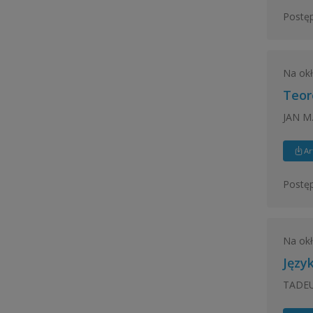
Postęp
Na ok
Teor
JAN M
Ar
Postęp
Na ok
Języ
TADEU