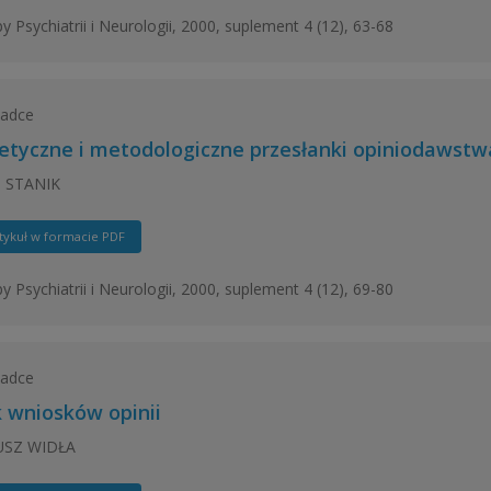
y Psychiatrii i Neurologii, 2000, suplement 4 (12), 63-68
ładce
etyczne i metodologiczne przesłanki opiniodawst
. STANIK
tykuł w formacie PDF
y Psychiatrii i Neurologii, 2000, suplement 4 (12), 69-80
ładce
k wniosków opinii
SZ WIDŁA