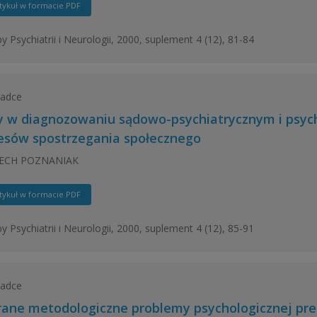
tykuł w formacie PDF
y Psychiatrii i Neurologii, 2000, suplement 4 (12), 81-84
ładce
y w diagnozowaniu sądowo-psychiatrycznym i psyc
esów spostrzegania społecznego
ECH POZNANIAK
tykuł w formacie PDF
y Psychiatrii i Neurologii, 2000, suplement 4 (12), 85-91
ładce
ane metodologiczne problemy psychologicznej pre