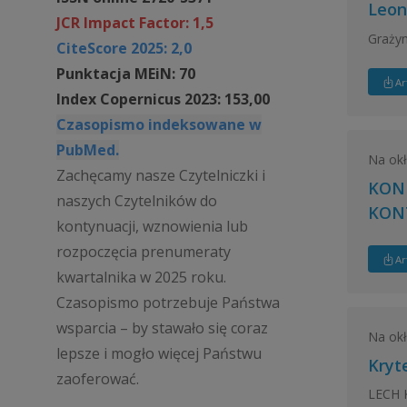
Leon
JCR Impact Factor: 1,5
Graży
CiteScore 2025: 2,0
Punktacja MEiN: 70
Ar
Index Copernicus 2023: 153,00
Czasopismo indeksowane w
PubMed.
Na ok
Zachęcamy nasze Czytelniczki i
KON
naszych Czytelników do
KON
kontynuacji, wznowienia lub
rozpoczęcia prenumeraty
Ar
kwartalnika w 2025 roku.
Czasopismo potrzebuje Państwa
wsparcia – by stawało się coraz
Na ok
lepsze i mogło więcej Państwu
Kryt
zaoferować.
LECH 