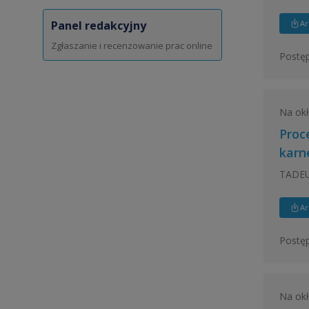
Ar
Panel redakcyjny
Zgłaszanie i recenzowanie prac online
Postęp
Na ok
Proc
karn
TADE
Ar
Postęp
Na ok