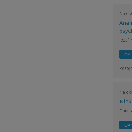
Na ok
Anal
psyc
Józef 
Ar
Postęp
Na ok
Niek
Danuta
Ar