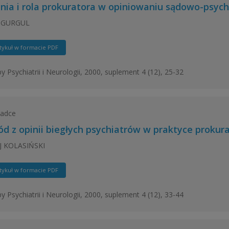
nia i rola prokuratora w opiniowaniu sądowo-psyc
 GURGUL
tykuł w formacie PDF
y Psychiatrii i Neurologii, 2000, suplement 4 (12), 25-32
ładce
d z opinii biegłych psychiatrów w praktyce prokur
J KOLASIŃSKI
tykuł w formacie PDF
y Psychiatrii i Neurologii, 2000, suplement 4 (12), 33-44