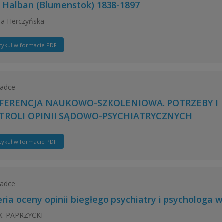
 Halban (Blumenstok) 1838-1897
na Herczyńska
tykuł w formacie PDF
ładce
FERENCJA NAUKOWO-SZKOLENIOWA. POTRZEBY I 
TROLI OPINII SĄDOWO-PSYCHIATRYCZNYCH
tykuł w formacie PDF
ładce
eria oceny opinii biegłego psychiatry i psycholog
K. PAPRZYCKI