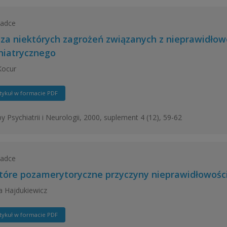
ładce
iza niektórych zagrożeń związanych z nieprawidło
hiatrycznego
Kocur
tykuł w formacie PDF
y Psychiatrii i Neurologii, 2000, suplement 4 (12), 59-62
ładce
tóre pozamerytoryczne przyczyny nieprawidłowośc
 Hajdukiewicz
tykuł w formacie PDF