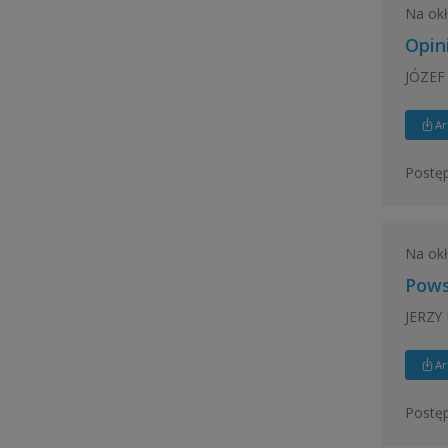
Na ok
Opin
JÓZEF
Ar
Postęp
Na ok
Pows
JERZY
Ar
Postęp