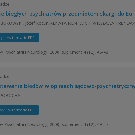
ładce
ie biegłych psychiatrów przedmiotem skargi do Eur
 BUKOWSKI, Józef Kocur, RENATA NENTWICH, WIESŁAWA TRENDA
tykuł w formacie PDF
y Psychiatrii i Neurologii, 2000, suplement 4 (12), 45-48
ładce
tawanie błędów w opiniach sądowo-psychiatryczny
 POBOCHA
tykuł w formacie PDF
y Psychiatrii i Neurologii, 2000, suplement 4 (12), 49-57