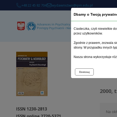
+48 22 45 82 704
wydawnictwo@ipin.edu.pl
Dbamy o Twoją prywatn
O 
Ciasteczka, czyli niewielkie 
przez użytkowników.
Zgodnie z prawem, zezwala się
strony. W przypadku innych t
Strona 
Nasza strona wykorzystuje róż
Arc
Dostosuj
2000, 
ISSN 1230-2813
Na ok
ISSN online 2720-5371