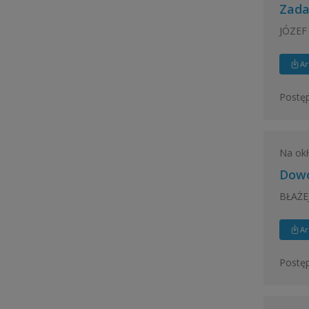
Zada
JÓZEF
Ar
Postęp
Na ok
Dowó
BŁAŻE
Ar
Postęp