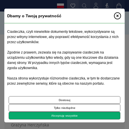
Dbamy o Twoją prywatność
Ciasteczka, czyli niewielkie dokumenty tekstowe, wykorzystywane są
przez witryny internetowe, aby poprawić efektywność korzystania z nich
przez użytkowników.
Strona główna
>
Archiwum
>
zeszyt 3
Zgodnie z prawem, zezwala się na zapisywanie ciasteczek na
urządzeniu użytkownika tylko wtedy, gdy są one kluczowe dla działania
danej strony. W przypadku innych typów ciasteczek, wymagana jest
Archiwum 1992–2014
zgoda użytkownika.
Nasza strona wykorzystuje różnorodne ciasteczka, w tym te dostarczane
2000, tom 9, zeszyt 3
przez zewnętrzne serwisy, które są obecne na naszym portalu.
Dostosuj
Na okładce
Tylko niezbędne
Ludwik Perzyna 1742-1812
Akceptuję wszystkie
Grażyna Herczyńska