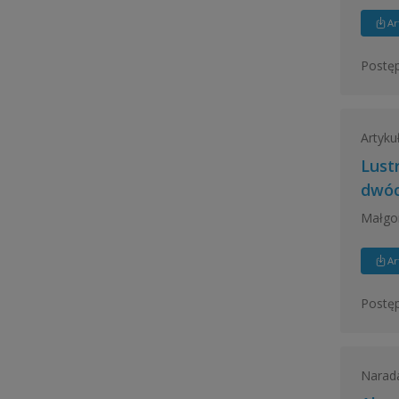
Ar
Postęp
Artyku
Lust
dwóc
Małgo
Ar
Postęp
Narad