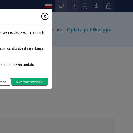
rów
Kontakt
Prenumerata
Opłata publikacyjna
ktywność korzystania z nich
uczowe dla działania danej
ne na naszym portalu.
będne
Akceptuję wszystkie