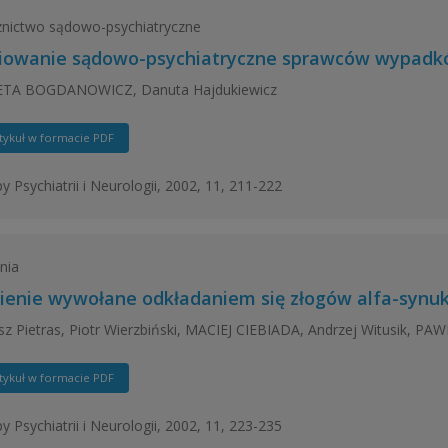
nictwo sądowo-psychiatryczne
iowanie sądowo-psychiatryczne sprawców wypadk
ETA BOGDANOWICZ, Danuta Hajdukiewicz
tykuł w formacie PDF
y Psychiatrii i Neurologii, 2002, 11, 211-222
nia
ienie wywołane odkładaniem się złogów alfa-synuk
z Pietras, Piotr Wierzbiński, MACIEJ CIEBIADA, Andrzej Witusik, PA
tykuł w formacie PDF
y Psychiatrii i Neurologii, 2002, 11, 223-235