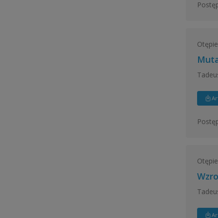
Postęp
Otępie
Muta
Tadeus
Ar
Postęp
Otępie
Wzro
Tadeu
Ar