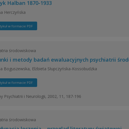
yk Halban 1870-1933
na Herczyńska
tykuł w formacie PDF
atria środowiskowa
unki i metody badań ewaluacyjnych psychiatrii śro
a Boguszewska, Elżbieta Słupczyńska-Kossobudzka
tykuł w formacie PDF
y Psychiatrii i Neurologii, 2002, 11, 187-196
atria środowiskowa
dynacja leczenia – przegląd literatury światowej