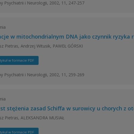
y Psychiatrii i Neurologii, 2002, 11, 247-257
nia
cje w mitochondrialnym DNA jako czynnik ryzyka 
z Pietras, Andrzej Witusik, PAWEŁ GÓRSKI
tykuł w formacie PDF
y Psychiatrii i Neurologii, 2002, 11, 259-269
nia
st stężenia zasad Schiffa w surowicy u chorych z o
sz Pietras, ALEKSANDRA MUSIAŁ
tykuł w formacie PDF