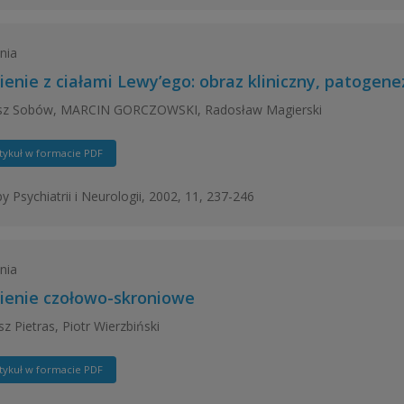
nia
ienie z ciałami Lewy’ego: obraz kliniczny, patogen
z Sobów, MARCIN GORCZOWSKI, Radosław Magierski
tykuł w formacie PDF
y Psychiatrii i Neurologii, 2002, 11, 237-246
nia
ienie czołowo-skroniowe
z Pietras, Piotr Wierzbiński
tykuł w formacie PDF