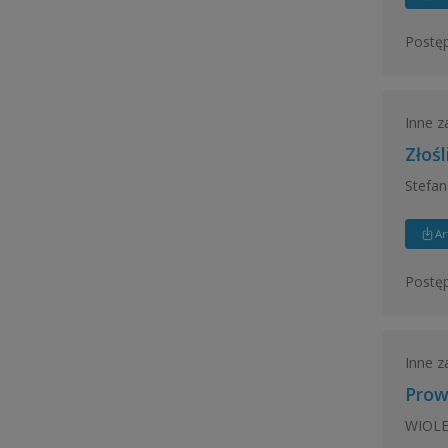
Postęp
Inne z
Złoś
Stefa
Ar
Postęp
Inne z
Prow
WIOL