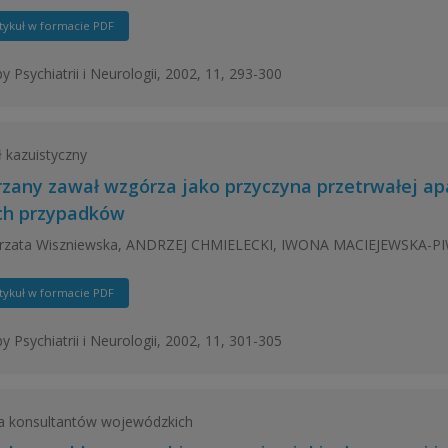
tykuł w formacie PDF
y Psychiatrii i Neurologii, 2002, 11, 293-300
ł kazuistyczny
rzany zawał wzgórza jako przyczyna przetrwałej apa
h przypadków
rzata Wiszniewska, ANDRZEJ CHMIELECKI, IWONA MACIEJEWSKA-P
tykuł w formacie PDF
y Psychiatrii i Neurologii, 2002, 11, 301-305
a konsultantów wojewódzkich