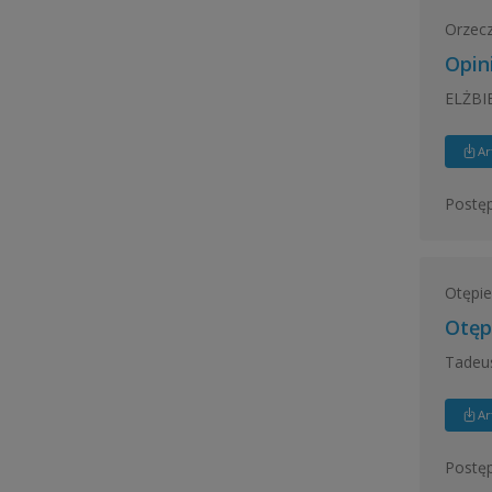
Orzecz
Opin
ELŻBI
Ar
Postęp
Otępie
Otęp
Tadeus
Ar
Postęp