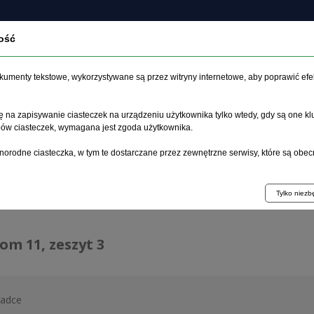
ość
czasopiśmie
Archiwum
Etyka
Instrukcja dla auto
dokumenty tekstowe, wykorzystywane są przez witryny internetowe, aby poprawić efe
 na zapisywanie ciasteczek na urządzeniu użytkownika tylko wtedy, gdy są one kl
ypów ciasteczek, wymagana jest zgoda użytkownika.
główna
>
Archiwum
>
zeszyt 3
norodne ciasteczka, w tym te dostarczane przez zewnętrzne serwisy, które są obec
hiwum 1992–2014
Tylko niez
tom 11, zeszyt 3
ładce