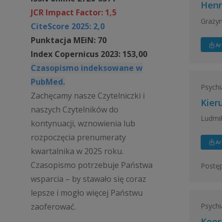
Henr
JCR Impact Factor: 1,5
Graży
CiteScore 2025: 2,0
Punktacja MEiN: 70
Ar
Index Copernicus 2023: 153,00
Czasopismo indeksowane w
PubMed.
Psychi
Zachęcamy nasze Czytelniczki i
Kier
naszych Czytelników do
Ludmił
kontynuacji, wznowienia lub
rozpoczęcia prenumeraty
Ar
kwartalnika w 2025 roku.
Czasopismo potrzebuje Państwa
Postęp
wsparcia – by stawało się coraz
lepsze i mogło więcej Państwu
zaoferować.
Psychi
Koor