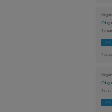
Otępie
Otęp
Tomas
Ar
Postęp
Otępie
Otęp
Tadeus
Ar