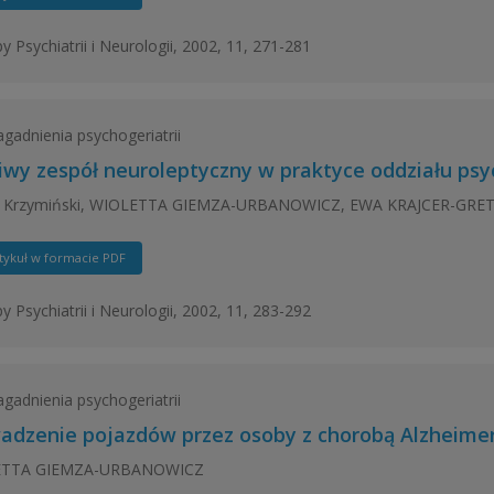
y Psychiatrii i Neurologii, 2002, 11, 271-281
agadnienia psychogeriatrii
liwy zespół neuroleptyczny w praktyce oddziału ps
n Krzymiński, WIOLETTA GIEMZA-URBANOWICZ, EWA KRAJCER-GR
tykuł w formacie PDF
y Psychiatrii i Neurologii, 2002, 11, 283-292
agadnienia psychogeriatrii
adzenie pojazdów przez osoby z chorobą Alzheime
ETTA GIEMZA-URBANOWICZ