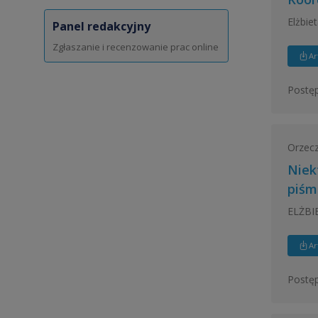
Elżbie
Panel redakcyjny
Zgłaszanie i recenzowanie prac online
Ar
Postęp
Orzecz
Niek
piśm
ELŻBI
Ar
Postęp