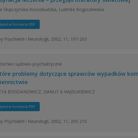
ta Słupczyńska-Kossobudzka, Ludmiła Boguszewska
tykuł w formacie PDF
y Psychiatrii i Neurologii, 2002, 11, 197-203
nictwo sądowo-psychiatryczne
tóre problemy dotyczące sprawców wypadków komu
iennictwie
ETA BOGDANOWICZ, DANUT A HAJDUKIEWICZ
tykuł w formacie PDF
y Psychiatrii i Neurologii, 2002, 11, 205-210