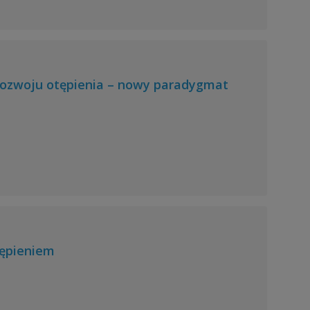
rozwoju otępienia – nowy paradygmat
tępieniem