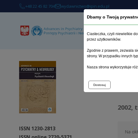
+48 22 45 82 704
wydawnictwo@ipin.edu.pl
Dbamy o Twoją prywatn
O 
Ciasteczka, czyli niewielkie 
przez użytkowników.
Zgodnie z prawem, zezwala się
strony. W przypadku innych t
Strona 
Nasza strona wykorzystuje róż
Arc
Dostosuj
2002, 
ISSN 1230-2813
Na ok
ISSN online 2720-5371