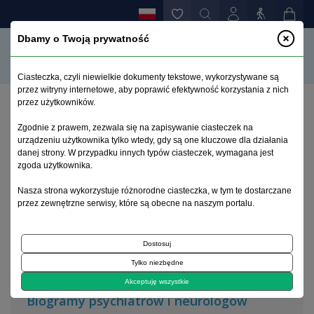
Dbamy o Twoją prywatność
Ciasteczka, czyli niewielkie dokumenty tekstowe, wykorzystywane są
przez witryny internetowe, aby poprawić efektywność korzystania z nich
przez użytkowników.
Strona główna
>
Archiwum
>
zeszyt 3
Zgodnie z prawem, zezwala się na zapisywanie ciasteczek na
urządzeniu użytkownika tylko wtedy, gdy są one kluczowe dla działania
danej strony. W przypadku innych typów ciasteczek, wymagana jest
Archiwum 1992–2014
zgoda użytkownika.
Nasza strona wykorzystuje różnorodne ciasteczka, w tym te dostarczane
2003, tom 12, zeszyt 3
przez zewnętrzne serwisy, które są obecne na naszym portalu.
Dostosuj
Na okładce
Tylko niezbędne
Tadeusz Żłobikowski (1840-1909)
Akceptuję wszystkie
Biogramy psychiatrów i neurologów