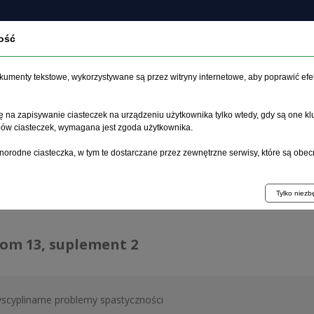
ość
czasopiśmie
Archiwum
Etyka
Instrukcja dla auto
dokumenty tekstowe, wykorzystywane są przez witryny internetowe, aby poprawić efe
 na zapisywanie ciasteczek na urządzeniu użytkownika tylko wtedy, gdy są one kl
ypów ciasteczek, wymagana jest zgoda użytkownika.
główna
>
Archiwum
>
suplement 2
norodne ciasteczka, w tym te dostarczane przez zewnętrzne serwisy, które są obec
hiwum 1992–2014
Tylko niez
tom 13, suplement 2
yscyplinarne problemy spastyczności