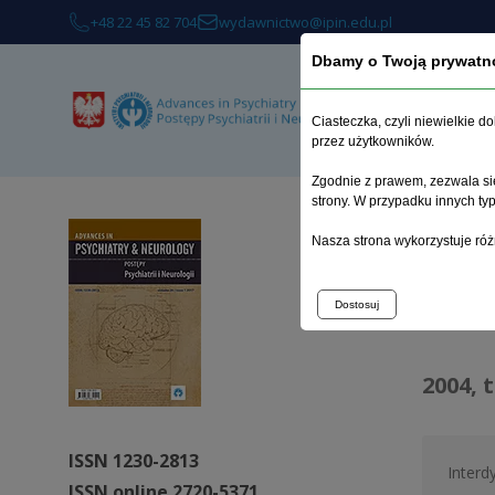
+48 22 45 82 704
wydawnictwo@ipin.edu.pl
Dbamy o Twoją prywatn
O 
Ciasteczka, czyli niewielkie 
przez użytkowników.
Zgodnie z prawem, zezwala się
strony. W przypadku innych t
Strona 
Nasza strona wykorzystuje róż
Arc
Dostosuj
2004, 
ISSN 1230-2813
Interd
ISSN online 2720-5371