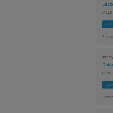
Lecz
JACEK
Ar
Postęp
Interd
Doka
GÜNT
Ar
Postęp