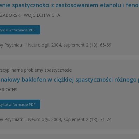
enie spastyczności z zastosowaniem etanolu i feno
 ZABORSKI, WOJCIECH WICHA
tykuł w formacie PDF
y Psychiatrii i Neurologii, 2004, suplement 2 (18), 65-69
yscyplinarne problemy spastyczności
nałowy baklofen w ciężkiej spastyczności różnego
ER OCHS
tykuł w formacie PDF
y Psychiatrii i Neurologii, 2004, suplement 2 (18), 71-74