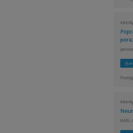
Interd
Popr
pora
Jaros
Ar
Postęp
Interd
Neur
KARL-