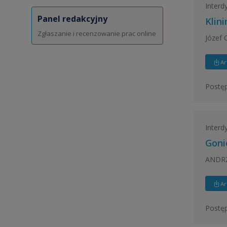
Interd
Panel redakcyjny
Klin
Zgłaszanie i recenzowanie prac online
Józef 
Ar
Postęp
Interd
Goni
ANDRZ
Ar
Postęp