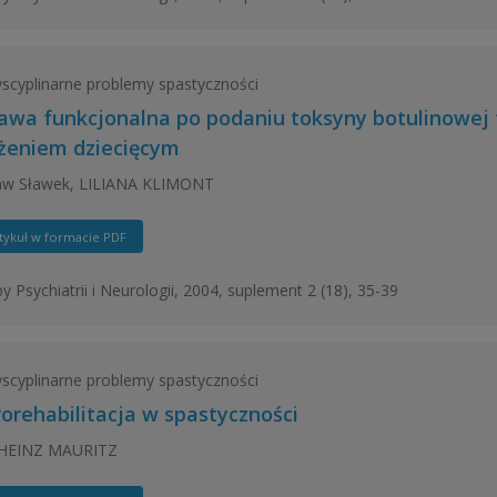
yscyplinarne problemy spastyczności
awa funkcjonalna po podaniu toksyny botulinowej
żeniem dziecięcym
ław Sławek, LILIANA KLIMONT
tykuł w formacie PDF
y Psychiatrii i Neurologii, 2004, suplement 2 (18), 35-39
yscyplinarne problemy spastyczności
orehabilitacja w spastyczności
HEINZ MAURITZ