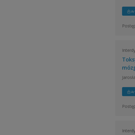
Ar
Postęp
Interd
Toks
móz
Jaros
Ar
Postęp
Interd