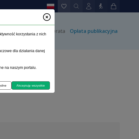
rów
Kontakt
Prenumerata
Opłata publikacyjna
ktywność korzystania z nich
uczowe dla działania danej
ne na naszym portalu.
będne
Akceptuję wszystkie