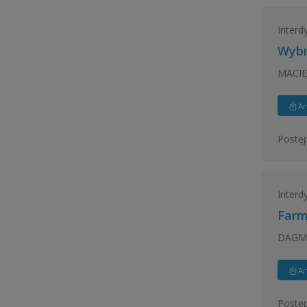
Interd
Wybr
MACIE
Ar
Postęp
Interd
Farm
DAGM
Ar
Postęp