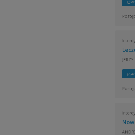
Ar
Postęp
Interd
Lecz
JERZY 
Ar
Postęp
Interd
Nowe
ANDRZ