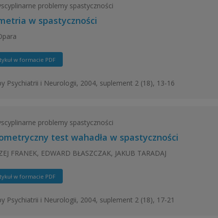
yscyplinarne problemy spastyczności
imetria w spastyczności
Opara
tykuł w formacie PDF
y Psychiatrii i Neurologii, 2004, suplement 2 (18), 13-16
yscyplinarne problemy spastyczności
ometryczny test wahadła w spastyczności
EJ FRANEK, EDWARD BŁASZCZAK, JAKUB TARADAJ
tykuł w formacie PDF
y Psychiatrii i Neurologii, 2004, suplement 2 (18), 17-21