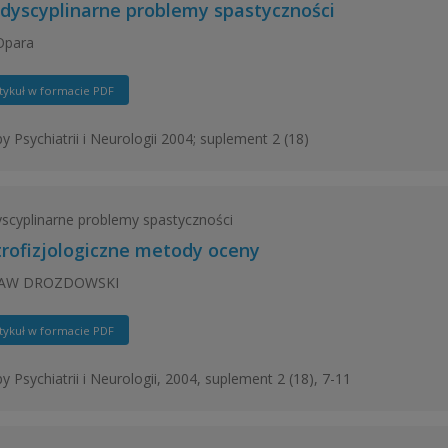
rdyscyplinarne problemy spastyczności
Opara
tykuł w formacie PDF
y Psychiatrii i Neurologii 2004; suplement 2 (18)
yscyplinarne problemy spastyczności
trofizjologiczne metody oceny
ŁAW DROZDOWSKI
tykuł w formacie PDF
y Psychiatrii i Neurologii, 2004, suplement 2 (18), 7-11