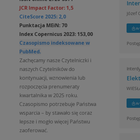
Inte
JCR Impact Factor: 1,5
Józef 
CiteScore 2025: 2,0
Punktacja MEiN: 70
Ar
Index Copernicus 2023: 153,00
Czasopismo indeksowane w
Postęp
PubMed.
Zachęcamy nasze Czytelniczki i
Interd
naszych Czytelników do
kontynuacji, wznowienia lub
Elek
rozpoczęcia prenumeraty
WIES
kwartalnika w 2025 roku.
Czasopismo potrzebuje Państwa
Ar
wsparcia – by stawało się coraz
Postęp
lepsze i mogło więcej Państwu
zaoferować.