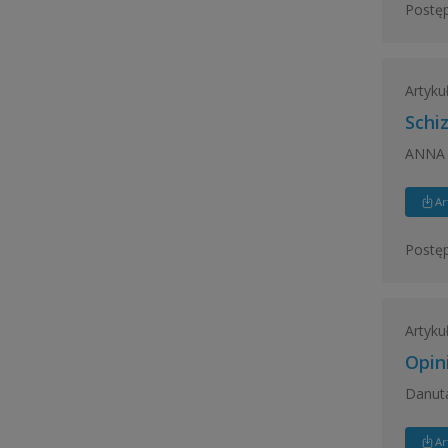
Postęp
Artyku
Schi
ANNA 
Ar
Postęp
Artyku
Opini
Danuta
Ar