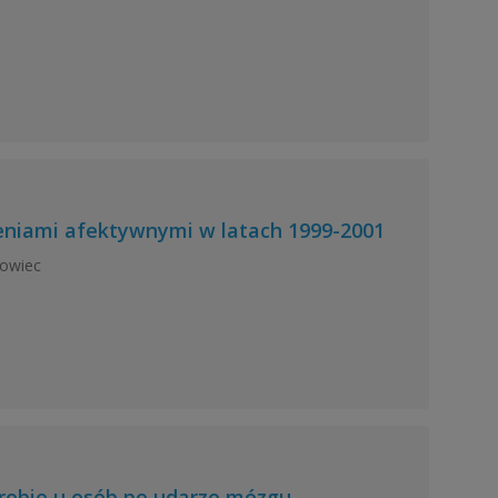
zeniami afektywnymi w latach 1999-2001
kowiec
orobie u osób po udarze mózgu