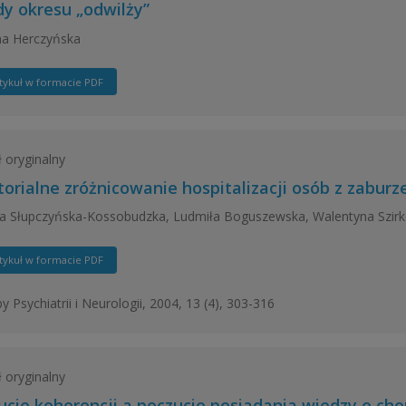
dy okresu „odwilży”
na Herczyńska
tykuł w formacie PDF
ł oryginalny
torialne zróżnicowanie hospitalizacji osób z zabur
ta Słupczyńska-Kossobudzka, Ludmiła Boguszewska, Walentyna Szir
tykuł w formacie PDF
y Psychiatrii i Neurologii, 2004, 13 (4), 303-316
ł oryginalny
ucie koherencji a poczucie posiadania wiedzy o ch