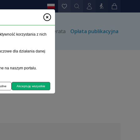
rów
Kontakt
Prenumerata
Opłata publikacyjna
ktywność korzystania z nich
uczowe dla działania danej
ne na naszym portalu.
będne
Akceptuję wszystkie