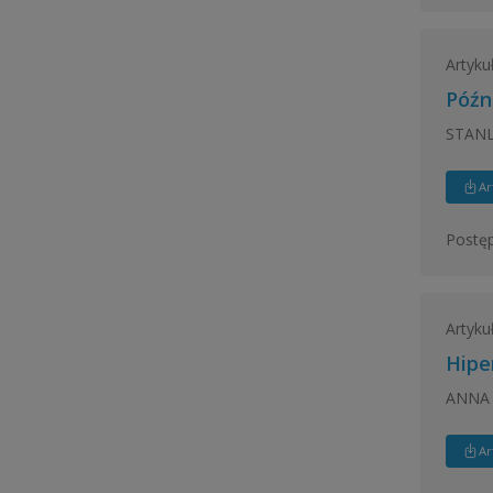
Artyku
Późn
STANL
Ar
Postęp
Artyku
Hipe
ANNA 
Ar