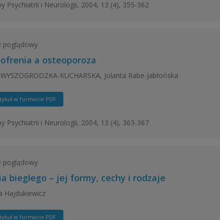
y Psychiatrii i Neurologii, 2004, 13 (4), 355-362
ł poglądowy
zofrenia a osteoporoza
WYSZOGRODZKA-KUCHARSKA, Jolanta Rabe-Jabłońska
tykuł w formacie PDF
y Psychiatrii i Neurologii, 2004, 13 (4), 363-367
ł poglądowy
a biegłego – jej formy, cechy i rodzaje
 Hajdukiewicz
tykuł w formacie PDF