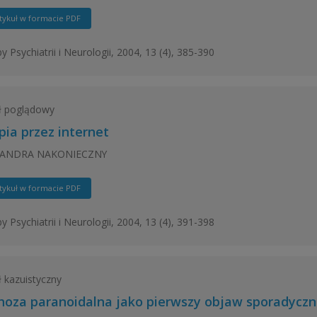
tykuł w formacie PDF
y Psychiatrii i Neurologii, 2004, 13 (4), 385-390
ł poglądowy
pia przez internet
SANDRA NAKONIECZNY
tykuł w formacie PDF
y Psychiatrii i Neurologii, 2004, 13 (4), 391-398
ł kazuistyczny
hoza paranoidalna jako pierwszy objaw sporadyczn