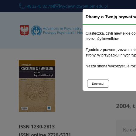
+48 22 45 82 704
wydawnictwo@ipin.edu.pl
Dbamy o Twoją prywatn
O 
Ciasteczka, czyli niewielkie 
przez użytkowników.
Zgodnie z prawem, zezwala się
strony. W przypadku innych t
Strona 
Nasza strona wykorzystuje róż
Arc
Dostosuj
2004, 
ISSN 1230-2813
Na ok
ISSN online 2720-5371