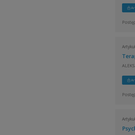
Ar
Postęp
Artyku
Tera
ALEK
Ar
Postęp
Artyku
Psyc