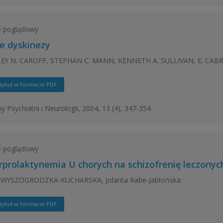
ł poglądowy
e dyskinezy
EY N. CAROFF, STEPHAN C. MANN, KENNETH A. SULLIVAN, E. CABRI
tykuł w formacie PDF
y Psychiatrii i Neurologii, 2004, 13 (4), 347-354
ł poglądowy
rprolaktynemia U chorych na schizofrenię leczony
WYSZOGRODZKA-KUCHARSKA, Jolanta Rabe-Jabłońska
tykuł w formacie PDF