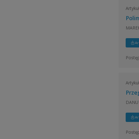
Artyku
Poli
MAREK
Ar
Postęp
Artyku
Prze
DANUT
Ar
Postępy