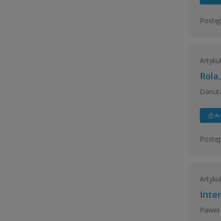
Postęp
Artyku
Rola
Danuta
Ar
Postęp
Artyku
Inte
Paweł 