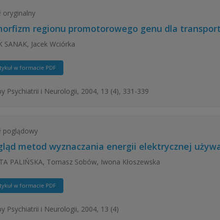
ł oryginalny
morfizm regionu promotorowego genu dla transporte
 SANAK, Jacek Wciórka
tykuł w formacie PDF
y Psychiatrii i Neurologii, 2004, 13 (4), 331-339
ł poglądowy
gląd metod wyznaczania energii elektrycznej używ
A PALIŃSKA, Tomasz Sobów, Iwona Kłoszewska
tykuł w formacie PDF
 Psychiatrii i Neurologii, 2004, 13 (4)