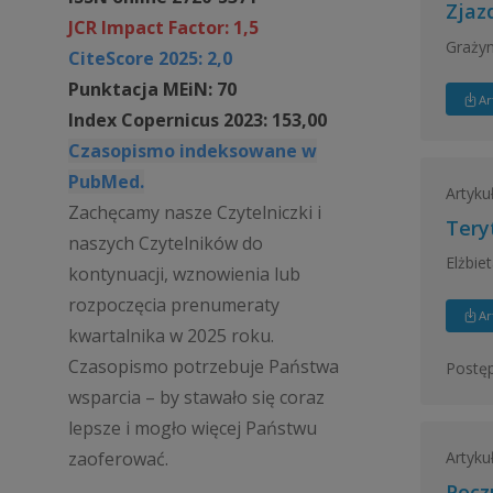
Zjaz
JCR Impact Factor: 1,5
Graży
CiteScore 2025: 2,0
Punktacja MEiN: 70
Ar
Index Copernicus 2023: 153,00
Czasopismo indeksowane w
PubMed.
Artyku
Zachęcamy nasze Czytelniczki i
Tery
naszych Czytelników do
Elżbie
kontynuacji, wznowienia lub
rozpoczęcia prenumeraty
Ar
kwartalnika w 2025 roku.
Czasopismo potrzebuje Państwa
Postęp
wsparcia – by stawało się coraz
lepsze i mogło więcej Państwu
zaoferować.
Artyku
Pocz