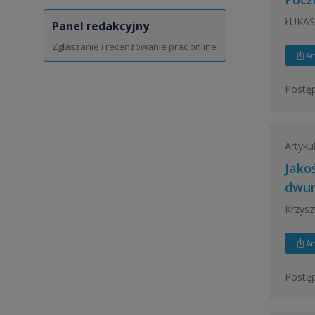
ŁUKAS
Panel redakcyjny
Zgłaszanie i recenzowanie prac online
Ar
Postęp
Artyku
Jako
dwun
Krzysz
Ar
Postęp