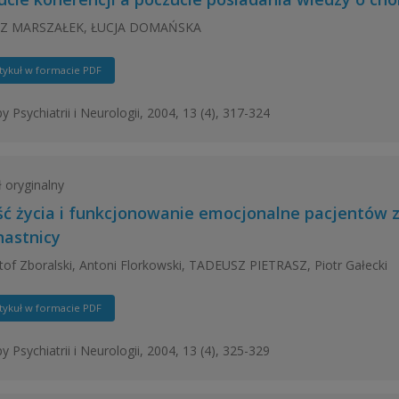
Z MARSZAŁEK, ŁUCJA DOMAŃSKA
tykuł w formacie PDF
y Psychiatrii i Neurologii, 2004, 13 (4), 317-324
ł oryginalny
ść życia i funkcjonowanie emocjonalne pacjentów 
astnicy
tof Zboralski, Antoni Florkowski, TADEUSZ PIETRASZ, Piotr Gałecki
tykuł w formacie PDF
y Psychiatrii i Neurologii, 2004, 13 (4), 325-329