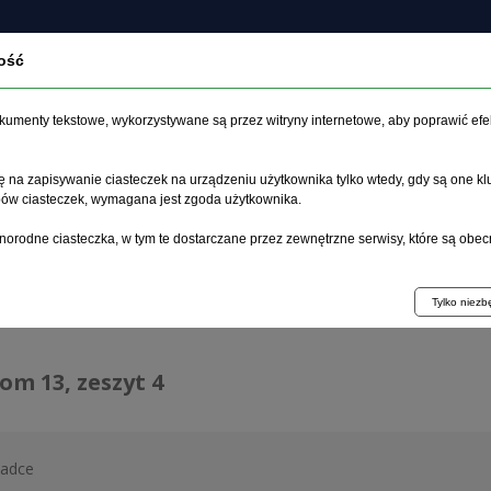
ość
czasopiśmie
Archiwum
Etyka
Instrukcja dla auto
dokumenty tekstowe, wykorzystywane są przez witryny internetowe, aby poprawić efe
 na zapisywanie ciasteczek na urządzeniu użytkownika tylko wtedy, gdy są one kl
ypów ciasteczek, wymagana jest zgoda użytkownika.
główna
>
Archiwum
>
zeszyt 4
norodne ciasteczka, w tym te dostarczane przez zewnętrzne serwisy, które są obec
hiwum 1992–2014
Tylko niez
tom 13, zeszyt 4
ładce