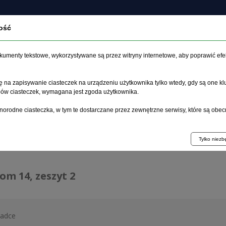
ość
czasopiśmie
Archiwum
Etyka
Instrukcja dla auto
dokumenty tekstowe, wykorzystywane są przez witryny internetowe, aby poprawić efe
 na zapisywanie ciasteczek na urządzeniu użytkownika tylko wtedy, gdy są one kl
ypów ciasteczek, wymagana jest zgoda użytkownika.
główna
>
Archiwum
>
zeszyt 2
norodne ciasteczka, w tym te dostarczane przez zewnętrzne serwisy, które są obec
hiwum 1992–2014
Tylko niez
tom 14, zeszyt 2
ładce