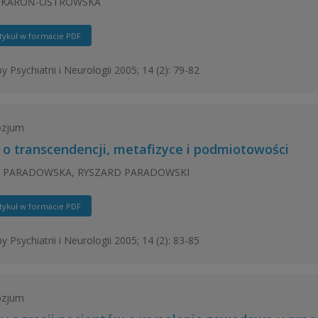
 KAROŃ-OSTROWSKA
tykuł w formacie PDF
y Psychiatrii i Neurologii 2005; 14 (2): 79-82
zjum
 o transcendencji, metafizyce i podmiotowości
 PARADOWSKA, RYSZARD PARADOWSKI
tykuł w formacie PDF
y Psychiatrii i Neurologii 2005; 14 (2): 83-85
zjum