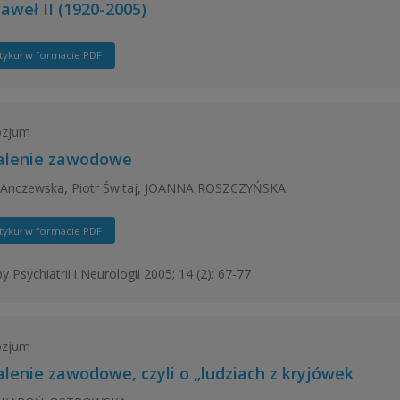
aweł II (1920-2005)
tykuł w formacie PDF
zjum
lenie zawodowe
 Anczewska, Piotr Świtaj, JOANNA ROSZCZYŃSKA
tykuł w formacie PDF
y Psychiatrii i Neurologii 2005; 14 (2): 67-77
zjum
lenie zawodowe, czyli o „ludziach z kryjówek