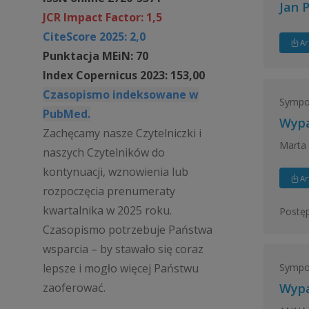
Jan P
JCR Impact Factor: 1,5
CiteScore 2025: 2,0
Ar
Punktacja MEiN: 70
Index Copernicus 2023: 153,00
Czasopismo indeksowane w
Sympo
PubMed.
Wypa
Zachęcamy nasze Czytelniczki i
Marta
naszych Czytelników do
kontynuacji, wznowienia lub
Ar
rozpoczęcia prenumeraty
kwartalnika w 2025 roku.
Postęp
Czasopismo potrzebuje Państwa
wsparcia – by stawało się coraz
Sympo
lepsze i mogło więcej Państwu
zaoferować.
Wypa