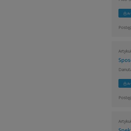
Ar
Postęp
Artyku
Spos
Danut
Ar
Postęp
Artyku
Spek