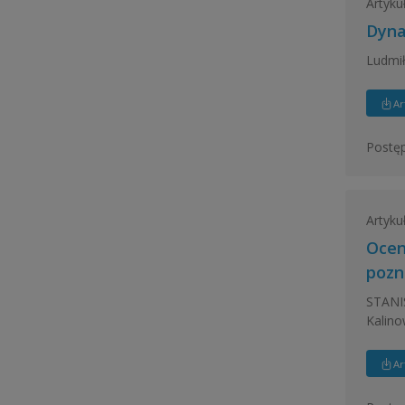
Artyku
Dyna
Ludmił
Ar
Postęp
Artyku
Ocen
pozn
STANI
Kalino
Ar