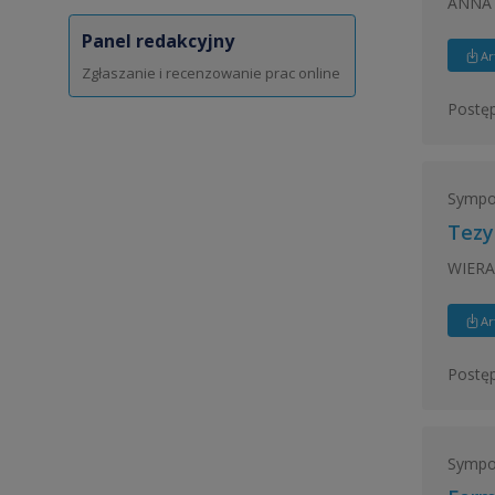
ANNA
Panel redakcyjny
Ar
Zgłaszanie i recenzowanie prac online
Postęp
Sympo
Tezy
WIERA
Ar
Postęp
Sympo