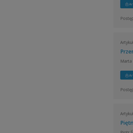
Ar
Postęp
Artyku
Prze
Marta
Ar
Postęp
Artyku
Pięt
Piotr Ś