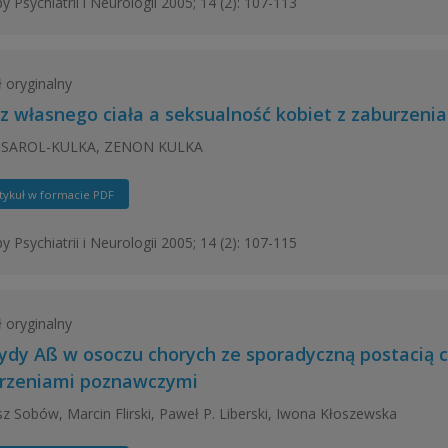
y Psychiatrii i Neurologii 2005; 14 (2): 107-113
ł oryginalny
z własnego ciała a seksualność kobiet z zaburzenia
SAROL-KULKA, ZENON KULKA
tykuł w formacie PDF
y Psychiatrii i Neurologii 2005; 14 (2): 107-115
ł oryginalny
ydy Aß w osoczu chorych ze sporadyczną postacią c
rzeniami poznawczymi
 Sobów, Marcin Flirski, Paweł P. Liberski, Iwona Kłoszewska