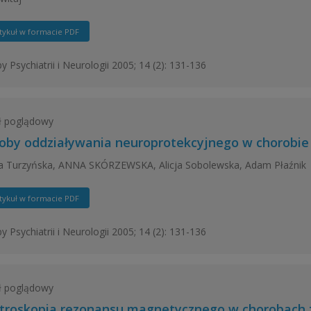
tykuł w formacie PDF
y Psychiatrii i Neurologii 2005; 14 (2): 131-136
ł poglądowy
oby oddziaływania neuroprotekcyjnego w chorobie P
a Turzyńska, ANNA SKÓRZEWSKA, Alicja Sobolewska, Adam Płaźnik
tykuł w formacie PDF
y Psychiatrii i Neurologii 2005; 14 (2): 131-136
ł poglądowy
troskopia rezonansu magnetycznego w chorobach