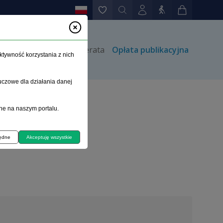
rów
Kontakt
Prenumerata
Opłata publikacyjna
ktywność korzystania z nich
uczowe dla działania danej
ne na naszym portalu.
będne
Akceptuję wszystkie