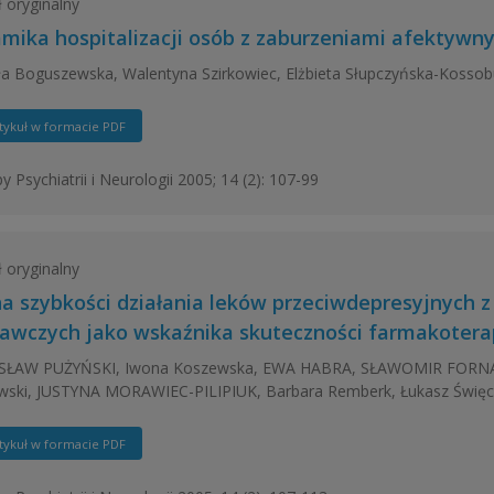
ł oryginalny
mika hospitalizacji osób z zaburzeniami afektywny
a Boguszewska, Walentyna Szirkowiec, Elżbieta Słupczyńska-Kosso
tykuł w formacie PDF
y Psychiatrii i Neurologii 2005; 14 (2): 107-99
ł oryginalny
a szybkości działania leków przeciwdepresyjnych
awczych jako wskaźnika skuteczności farmakoterap
SŁAW PUŻYŃSKI, Iwona Koszewska, EWA HABRA, SŁAWOMIR FORNA
wski, JUSTYNA MORAWIEC-PILIPIUK, Barbara Remberk, Łukasz Święcic
tykuł w formacie PDF