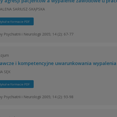
y agresji pacjentów a wypalenie zawodowe u prac
LENA SARIUSZ-SKĄPSKA
tykuł w formacie PDF
y Psychiatrii i Neurologii 2005; 14 (2): 67-77
zjum
awcze i kompetencyjne uwarunkowania wypalenia 
A SĘK
tykuł w formacie PDF
y Psychiatrii i Neurologii 2005; 14 (2): 93-98