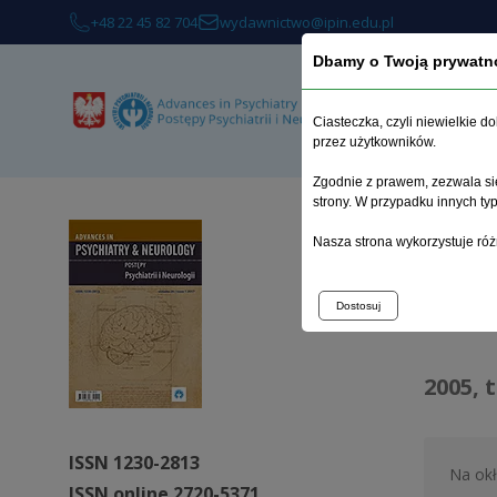
+48 22 45 82 704
wydawnictwo@ipin.edu.pl
Dbamy o Twoją prywatn
O 
Ciasteczka, czyli niewielkie 
przez użytkowników.
Zgodnie z prawem, zezwala się
strony. W przypadku innych t
Strona 
Nasza strona wykorzystuje róż
Arc
Dostosuj
2005, 
ISSN 1230-2813
Na ok
ISSN online 2720-5371