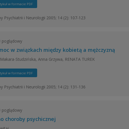
tykuł w formacie PDF
y Psychiatrii i Neurologii 2005; 14 (2): 107-123
ł poglądowy
moc w związkach między kobietą a mężczyzną
 Makara-Studzińska, Anna Grzywa, RENATA TUREK
tykuł w formacie PDF
y Psychiatrii i Neurologii 2005; 14 (2): 131-136
ł poglądowy
no choroby psychicznej
witaj