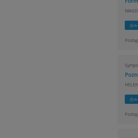
Form
MAGDA
Ar
Postęp
Sympo
Pozn
HELEN
Ar
Postęp