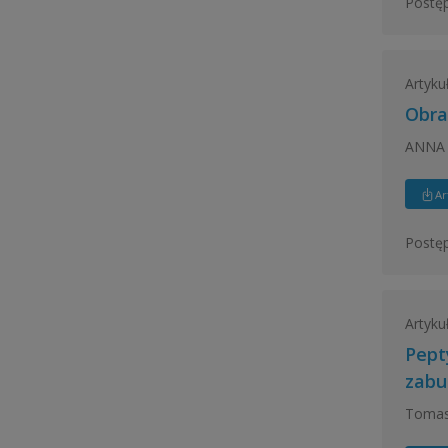
Postęp
Artyku
Obra
ANNA 
Ar
Postęp
Artyku
Pept
zabu
Tomasz