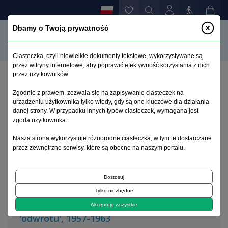
Dbamy o Twoją prywatność
Ciasteczka, czyli niewielkie dokumenty tekstowe, wykorzystywane są
przez witryny internetowe, aby poprawić efektywność korzystania z nich
przez użytkowników.
Strona główna
>
Archiwum
>
zeszyt 1
Zgodnie z prawem, zezwala się na zapisywanie ciasteczek na
urządzeniu użytkownika tylko wtedy, gdy są one kluczowe dla działania
danej strony. W przypadku innych typów ciasteczek, wymagana jest
Archiwum 1992–2014
zgoda użytkownika.
Nasza strona wykorzystuje różnorodne ciasteczka, w tym te dostarczane
2007, tom 16, zeszyt 1
przez zewnętrzne serwisy, które są obecne na naszym portalu.
Dostosuj
Od redakcji
Tylko niezbędne
Zjazdy psychiatrów polskich w okresie
Akceptuję wszystkie
'odwrotu', 1957-1963