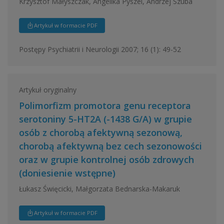
Krzysztof Małyszczak, Angelika Pyszel, Andrzej Szuba
Artykuł w formacie PDF
Postępy Psychiatrii i Neurologii 2007; 16 (1): 49-52
Artykuł oryginalny
Polimorfizm promotora genu receptora
serotoniny 5-HT2A (-1438 G/A) w grupie
osób z chorobą afektywną sezonową,
chorobą afektywną bez cech sezonowości
oraz w grupie kontrolnej osób zdrowych
(doniesienie wstępne)
Łukasz Święcicki, Małgorzata Bednarska-Makaruk
Artykuł w formacie PDF