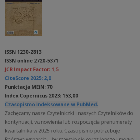
ISSN 1230-2813
ISSN online 2720-5371
JCR Impact Factor: 1,5
CiteScore 2025: 2,0
Punktacja MEiN: 70
Index Copernicus 2023: 153,00
Czasopismo indeksowane w PubMed.
Zachęcamy nasze Czytelniczki i naszych Czytelników do
kontynuacji, wznowienia lub rozpoczęcia prenumeraty
kwartalnika w 2025 roku. Czasopismo potrzebuje
Państwa wsparcia – by stawało się coraz lepsze i mogło