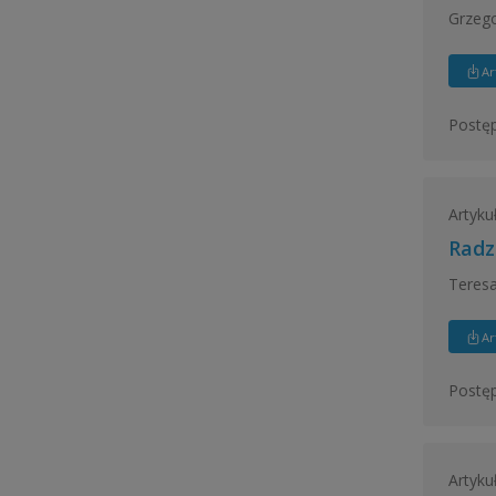
Grzego
Ar
Postęp
Artyku
Radz
Teresa
Ar
Postęp
Artyku