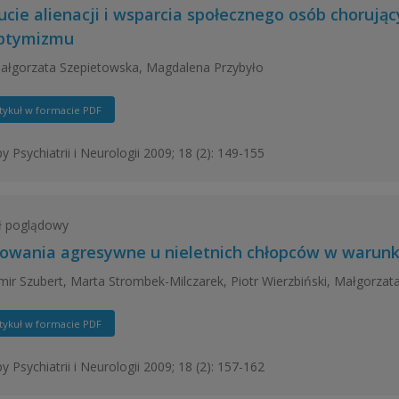
ucie alienacji i wsparcia społecznego osób chorują
ptymizmu
łgorzata Szepietowska, Magdalena Przybyło
tykuł w formacie PDF
y Psychiatrii i Neurologii 2009; 18 (2): 149-155
ł poglądowy
owania agresywne u nieletnich chłopców w warun
ir Szubert, Marta Strombek-Milczarek, Piotr Wierzbiński, Małgorzata
tykuł w formacie PDF
y Psychiatrii i Neurologii 2009; 18 (2): 157-162