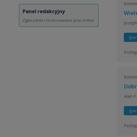
Koment
Panel redakcyjny
Wiel
Zgłaszanie i recenzowanie prac online
Joseph
Ar
Postęp
Koment
Dobr
Alan F
Ar
Postęp