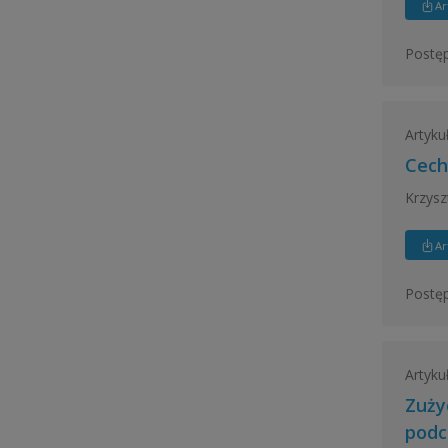
Ar
Postęp
Artyku
Cech
Krzysz
Ar
Postęp
Artyku
Zuży
podc