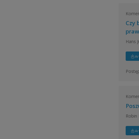
Koment
Czy 
praw
Hans J
Ar
Postęp
Koment
Posz
Robin 
Ar