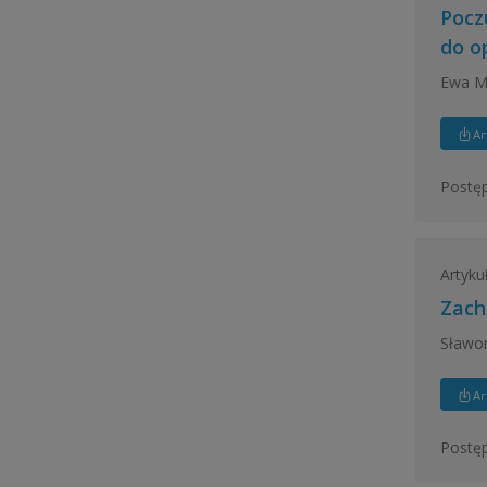
Pocz
do o
Ewa Ma
Ar
Postęp
Artyku
Zach
Sławom
Ar
Postęp