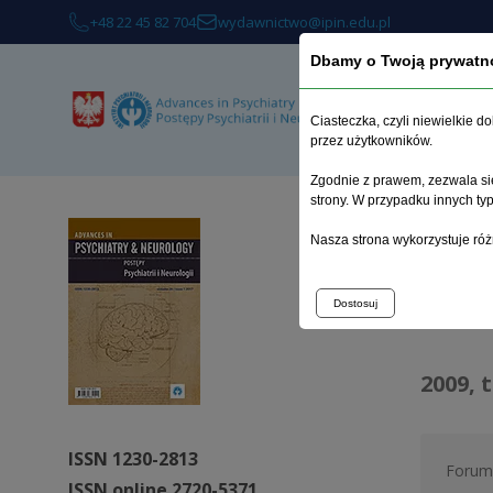
+48 22 45 82 704
wydawnictwo@ipin.edu.pl
Dbamy o Twoją prywatn
O 
Ciasteczka, czyli niewielkie 
przez użytkowników.
Zgodnie z prawem, zezwala się
strony. W przypadku innych t
Strona 
Nasza strona wykorzystuje róż
Arc
Dostosuj
2009, 
ISSN 1230-2813
Forum 
ISSN online 2720-5371