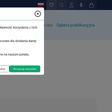
rów
Kontakt
Prenumerata
Opłata publikacyjna
ktywność korzystania z nich
uczowe dla działania danej
ne na naszym portalu.
będne
Akceptuję wszystkie