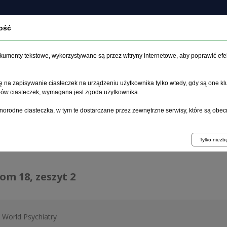
ość
czasopiśmie
Archiwum
Etyka
Instrukcja dla auto
dokumenty tekstowe, wykorzystywane są przez witryny internetowe, aby poprawić efe
 na zapisywanie ciasteczek na urządzeniu użytkownika tylko wtedy, gdy są one kl
ypów ciasteczek, wymagana jest zgoda użytkownika.
główna
>
Archiwum
>
zeszyt 2
norodne ciasteczka, w tym te dostarczane przez zewnętrzne serwisy, które są obec
hiwum 1992–2014
Tylko niez
tom 18, zeszyt 2
World Psychiatry