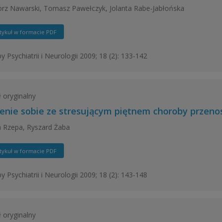
rz Nawarski, Tomasz Pawełczyk, Jolanta Rabe-Jabłońska
tykuł w formacie PDF
y Psychiatrii i Neurologii 2009; 18 (2): 133-142
ł oryginalny
enie sobie ze stresującym piętnem choroby przeno
 Rzepa, Ryszard Żaba
tykuł w formacie PDF
y Psychiatrii i Neurologii 2009; 18 (2): 143-148
ł oryginalny