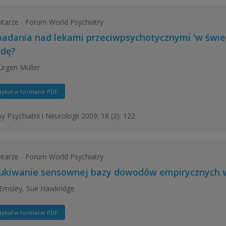
arze - Forum World Psychiatry
badania nad lekami przeciwpsychotycznymi 'w świe
dę?
ürgen Müller
tykuł w formacie PDF
y Psychiatrii i Neurologii 2009; 18 (2): 122
arze - Forum World Psychiatry
ukiwanie sensownej bazy dowodów empirycznych w 
Emsley, Sue Hawkridge
tykuł w formacie PDF