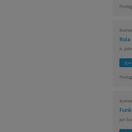
Postęp
Koment
Rola
A. Joh
Ar
Postęp
Koment
Funk
Jun So