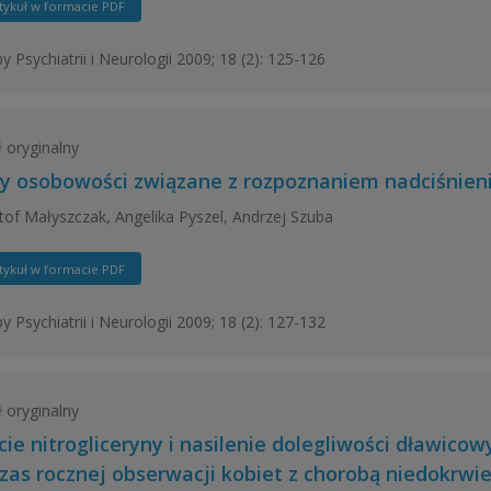
tykuł w formacie PDF
y Psychiatrii i Neurologii 2009; 18 (2): 125-126
ł oryginalny
y osobowości związane z rozpoznaniem nadciśnieni
tof Małyszczak, Angelika Pyszel, Andrzej Szuba
tykuł w formacie PDF
y Psychiatrii i Neurologii 2009; 18 (2): 127-132
ł oryginalny
cie nitrogliceryny i nasilenie dolegliwości dławico
zas rocznej obserwacji kobiet z chorobą niedokrwi