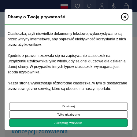
Dbamy o Twoją prywatność
Ciasteczka, czyli niewielkie dokumenty tekstowe, wykorzystywane są
przez witryny internetowe, aby poprawić efektywność korzystania z nich
przez użytkowników.
Strona główna
>
Archiwum
>
zeszyt 1
Zgodnie z prawem, zezwala się na zapisywanie ciasteczek na
urządzeniu użytkownika tylko wtedy, gdy są one kluczowe dla działania
danej strony. W przypadku innych typów ciasteczek, wymagana jest
Archiwum 1992–2014
zgoda użytkownika.
Nasza strona wykorzystuje różnorodne ciasteczka, w tym te dostarczane
2013, tom 22, zeszyt 1
przez zewnętrzne serwisy, które są obecne na naszym portalu.
Dostosuj
Forum World Psychiatry
Tylko niezbędne
Problematyka i rozwój konsumenckiej
Akceptuję wszystkie
koncepcji zdrowienia