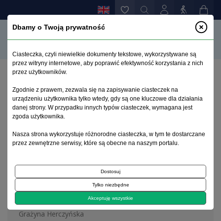
Dbamy o Twoją prywatność
Ciasteczka, czyli niewielkie dokumenty tekstowe, wykorzystywane są
przez witryny internetowe, aby poprawić efektywność korzystania z nich
przez użytkowników.
Home page
>
Archive
>
zeszyt 1
Zgodnie z prawem, zezwala się na zapisywanie ciasteczek na
urządzeniu użytkownika tylko wtedy, gdy są one kluczowe dla działania
danej strony. W przypadku innych typów ciasteczek, wymagana jest
Archive 1992–2014
zgoda użytkownika.
Nasza strona wykorzystuje różnorodne ciasteczka, w tym te dostarczane
2004, tom 13, zeszyt 1
przez zewnętrzne serwisy, które są obecne na naszym portalu.
Dostosuj
On the cover
Tylko niezbędne
Stanisław Orłowski (1868-1923)
Akceptuję wszystkie
Grażyna Herczyńska