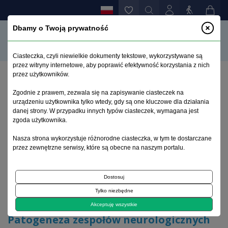
Dbamy o Twoją prywatność
Ciasteczka, czyli niewielkie dokumenty tekstowe, wykorzystywane są
przez witryny internetowe, aby poprawić efektywność korzystania z nich
przez użytkowników.
Strona główna
>
Archiwum
>
zeszyt 2
>
Zgodnie z prawem, zezwala się na zapisywanie ciasteczek na
Patogeneza zespołów neurologicznych w układowych
urządzeniu użytkownika tylko wtedy, gdy są one kluczowe dla działania
chorobach tkanki łącznej
danej strony. W przypadku innych typów ciasteczek, wymagana jest
zgoda użytkownika.
Archiwum 1992–2014
Nasza strona wykorzystuje różnorodne ciasteczka, w tym te dostarczane
przez zewnętrzne serwisy, które są obecne na naszym portalu.
2001, tom 10, zeszyt 2
Dostosuj
Tylko niezbędne
Choroby układowe tkanki łącznej
Akceptuję wszystkie
Patogeneza zespołów neurologicznych