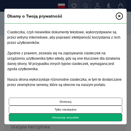
Dbamy o Twoją prywatność
Ciasteczka, czyli niewielkie dokumenty tekstowe, wykorzystywane są
przez witryny internetowe, aby poprawić efektywność korzystania z nich
przez użytkowników.
Strona główna
>
Archiwum
>
zeszyt 2
Zgodnie z prawem, zezwala się na zapisywanie ciasteczek na
urządzeniu użytkownika tylko wtedy, gdy są one kluczowe dla działania
danej strony. W przypadku innych typów ciasteczek, wymagana jest
Archiwum 1992–2014
zgoda użytkownika.
Nasza strona wykorzystuje różnorodne ciasteczka, w tym te dostarczane
2001, tom 10, zeszyt 2
przez zewnętrzne serwisy, które są obecne na naszym portalu.
Dostosuj
Na okładce
Tylko niezbędne
Mieczysław Minkowski 1884-1972
Akceptuję wszystkie
Grażyna Herczyńska