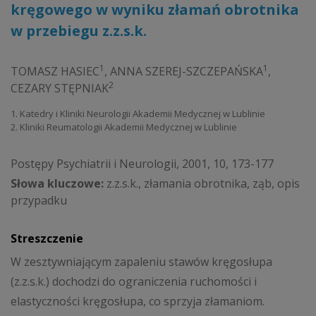
kręgowego w wyniku złamań obrotnika
w przebiegu z.z.s.k.
1
1
TOMASZ HASIEC
,
ANNA SZEREJ-SZCZEPAŃSKA
,
2
CEZARY STĘPNIAK
1. Katedry i Kliniki Neurologii Akademii Medycznej w Lublinie
2. Kliniki Reumatologii Akademii Medycznej w Lublinie
Postępy Psychiatrii i Neurologii, 2001, 10, 173-177
Słowa kluczowe:
z.z.s.k., złamania obrotnika, ząb, opis
przypadku
Streszczenie
W zesztywniającym zapaleniu stawów kręgosłupa
(z.z.s.k.) dochodzi do ograniczenia ruchomości i
elastyczności kręgosłupa, co sprzyja złamaniom.