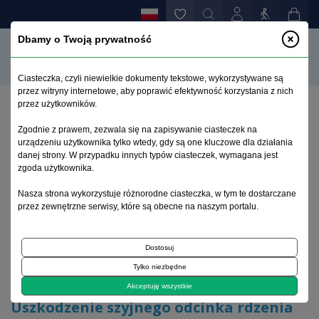
Dbamy o Twoją prywatność
Ciasteczka, czyli niewielkie dokumenty tekstowe, wykorzystywane są
przez witryny internetowe, aby poprawić efektywność korzystania z nich
przez użytkowników.
Strona główna
>
Archiwum
>
zeszyt 2
>
Zgodnie z prawem, zezwala się na zapisywanie ciasteczek na
Uszkodzenie szyjnego odcinka rdzenia kręgowego w
urządzeniu użytkownika tylko wtedy, gdy są one kluczowe dla działania
wyniku złamań obrotnika w przebiegu z.z.s.k.
danej strony. W przypadku innych typów ciasteczek, wymagana jest
zgoda użytkownika.
Archiwum 1992–2014
Nasza strona wykorzystuje różnorodne ciasteczka, w tym te dostarczane
przez zewnętrzne serwisy, które są obecne na naszym portalu.
2001, tom 10, zeszyt 2
Dostosuj
Tylko niezbędne
Choroby układowe tkanki łącznej
Akceptuję wszystkie
Uszkodzenie szyjnego odcinka rdzenia