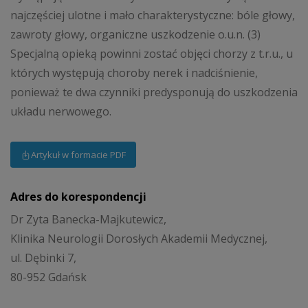
najczęściej ulotne i mało charakterystyczne: bóle głowy,
zawroty głowy, organiczne uszkodzenie o.u.n. (3)
Specjalną opieką powinni zostać objęci chorzy z t.r.u., u
których występują choroby nerek i nadciśnienie,
ponieważ te dwa czynniki predysponują do uszkodzenia
układu nerwowego.
Artykuł w formacie PDF
Adres do korespondencji
Dr Zyta Banecka-Majkutewicz,
Klinika Neurologii Dorosłych Akademii Medycznej,
ul. Dębinki 7,
80-952 Gdańsk