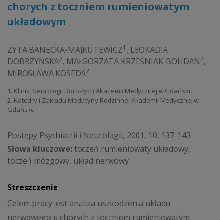
chorych z toczniem rumieniowatym
układowym
1
ZYTA BANECKA-MAJKUTEWICZ
,
LEOKADIA
2
2
DOBRZYŃSKA
,
MAŁGORZATA KRZEŚNIAK-BOHDAN
,
2
MIROSŁAWA KOSEDA
1. Kliniki Neurologii Dorosłych Akademii Medycznej w Gdańsku
2. Katedry i Zakładu Medycyny Rodzinnej Akademii Medycznej w
Gdańsku
Postępy Psychiatrii i Neurologii, 2001, 10, 137-143
Słowa kluczowe:
toczeń rumieniowaty układowy,
toczeń mózgowy, układ nerwowy
Streszczenie
Celem pracy jest analiza uszkodzenia układu
nerwowego u chorych z toczniem rumieniowatym