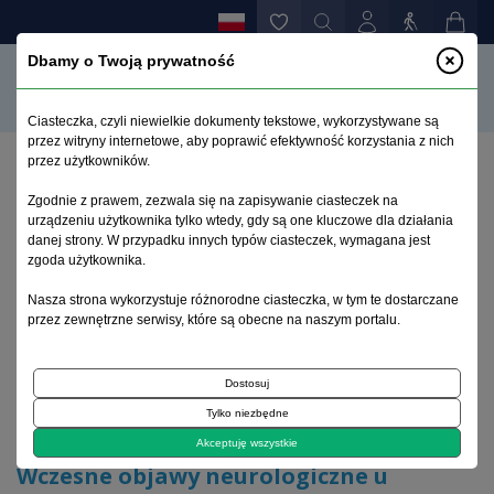
Dbamy o Twoją prywatność
Ciasteczka, czyli niewielkie dokumenty tekstowe, wykorzystywane są
przez witryny internetowe, aby poprawić efektywność korzystania z nich
przez użytkowników.
Strona główna
>
Archiwum
>
zeszyt 2
>
Zgodnie z prawem, zezwala się na zapisywanie ciasteczek na
Wczesne objawy neurologiczne u chorych z toczniem
urządzeniu użytkownika tylko wtedy, gdy są one kluczowe dla działania
rumieniowatym układowym
danej strony. W przypadku innych typów ciasteczek, wymagana jest
zgoda użytkownika.
Archiwum 1992–2014
Nasza strona wykorzystuje różnorodne ciasteczka, w tym te dostarczane
przez zewnętrzne serwisy, które są obecne na naszym portalu.
2001, tom 10, zeszyt 2
Dostosuj
Tylko niezbędne
Choroby układowe tkanki łącznej
Akceptuję wszystkie
Wczesne objawy neurologiczne u