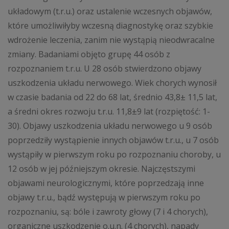
układowym (t.r.u.) oraz ustalenie wczesnych objawów,
które umożliwiłyby wczesną diagnostykę oraz szybkie
wdrożenie leczenia, zanim nie wystąpią nieodwracalne
zmiany. Badaniami objęto grupę 44 osób z
rozpoznaniem t.r.u. U 28 osób stwierdzono objawy
uszkodzenia układu nerwowego. Wiek chorych wynosił
w czasie badania od 22 do 68 lat, średnio 43,8± 11,5 lat,
a średni okres rozwoju t.r.u. 11,8±9 lat (rozpiętość: 1-
30). Objawy uszkodzenia układu nerwowego u 9 osób
poprzedziły wystąpienie innych objawów t.r.u., u 7 osób
wystąpiły w pierwszym roku po rozpoznaniu choroby, u
12 osób w jej późniejszym okresie. Najczęstszymi
objawami neurologicznymi, które poprzedzają inne
objawy t.r.u., bądź występują w pierwszym roku po
rozpoznaniu, są: bóle i zawroty głowy (7 i 4 chorych),
organiczne uszkodzenie o.u.n. (4 chorych), napady