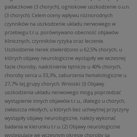
padaczkowe (3 chorych), ogniskowe uszkodzenie o.u.n.
(3 chorych). Celem oceny wpływu różnorodnych
czynników na uszkodzenie układu nerwowego w
przebiegu t.r.u. porównywano obecność objawów
klinicznych, czynników ryzyka oraz leczenie.
Uszkodzenie nerek stwierdzono u 62,5% chorych, u
których objawy neurologiczne wystąpiły we wczesnej
fazie choroby, nadciśnienie tętnicze u 40% chorych,
choroby serca u 33,3%, zaburzenia hematologiczne u
27,7% tej grupy chorych. Wnioski: (l) Objawy
uszkodzenia układu nerwowego mogą poprzedzać
wystąpienie innych objawów t.r.u., dlatego u chorych,
zwłaszcza młodych, u których bez uchwytnej przyczyny
wystąpiły objawy neurologiczne, należy wykonać
badania w kierunku t.r.u. (2) Objawy neurologiczne
występujące we wczesnym okresie choroby są