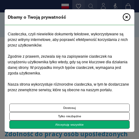
Dbamy o Twoją prywatność
Ciasteczka, czyli niewielkie dokumenty tekstowe, wykorzystywane są
przez witryny internetowe, aby poprawić efektywność korzystania z nich
przez użytkowników.
Strona główna
>
Archiwum
>
suplement 1
>
Zgodnie z prawem, zezwala się na zapisywanie ciasteczek na
Zdolność do pracy osób upośledzonych umysłowo –
urządzeniu użytkownika tylko wtedy, gdy są one kluczowe dla działania
rozważania na kanwie trzech przypadków
danej strony. W przypadku innych typów ciasteczek, wymagana jest
zgoda użytkownika.
Archiwum 1992–2014
Nasza strona wykorzystuje różnorodne ciasteczka, w tym te dostarczane
przez zewnętrzne serwisy, które są obecne na naszym portalu.
2002, tom 11, suplement 1
Dostosuj
Tylko niezbędne
Problemy orzecznicze
Akceptuję wszystkie
Zdolność do pracy osób upośledzonych