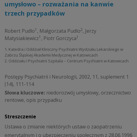
umysłowo – rozważania na kanwie
trzech przypadków
1
2
Robert Pudlo
,
Małgorzata Pudlo
,
Jerzy
1
1
Matysiakiewicz
,
Piotr Gorczyca
1. Katedra i Oddział Kliniczny Psychiatrii Wydziału Lekarskiego w
Zabrzu Śląskiej Akademii Medycznej w Katowicach
2. Oddziału I Psychiatrii Szpitala – Centrum Psychiatrii w Katowicach
Postępy Psychiatrii i Neurologii, 2002, 11, suplement 1
(14), 111-114
Słowa kluczowe:
niedorozwój umysłowy, orzecznictwo
rentowe, opis przypadku
Streszczenie
Ustawa o zmianie niektórych ustaw o zaopatrzeniu
emerytalnym i o ubezpieczeniu społecznym z 28.06.1996