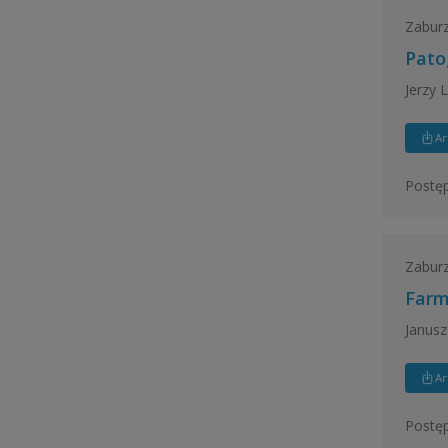
Zaburz
Pato
Jerzy 
Ar
Postęp
Zaburz
Farm
Janusz
Ar
Postęp