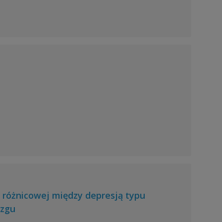
 różnicowej między depresją typu
ózgu