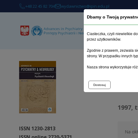
+48 22 45 82 704
wydawnictwo@ipin.edu.pl
Dbamy o Twoją prywatn
O 
Ciasteczka, czyli niewielkie 
przez użytkowników.
Zgodnie z prawem, zezwala się
strony. W przypadku innych t
Strona 
Nasza strona wykorzystuje róż
Arc
Dostosuj
1997, 
ISSN 1230-2813
Na ok
ISSN online 2720-5371