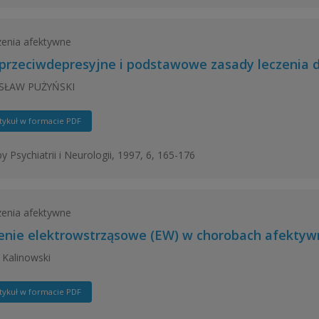
enia afektywne
 przeciwdepresyjne i podstawowe zasady leczenia d
SŁAW PUŻYŃSKI
tykuł w formacie PDF
y Psychiatrii i Neurologii, 1997, 6, 165-176
enia afektywne
enie elektrowstrząsowe (EW) w chorobach afektyw
 Kalinowski
tykuł w formacie PDF