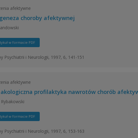
enia afektywne
geneza choroby afektywnej
Landowski
tykuł w formacie PDF
y Psychiatrii i Neurologii, 1997, 6, 141-151
enia afektywne
akologiczna profilaktyka nawrotów chorób afekty
 Rybakowski
tykuł w formacie PDF
y Psychiatrii i Neurologii, 1997, 6, 153-163