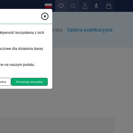
rów
Kontakt
Prenumerata
Opłata publikacyjna
ktywność korzystania z nich
uczowe dla działania danej
ne na naszym portalu.
będne
Akceptuję wszystkie