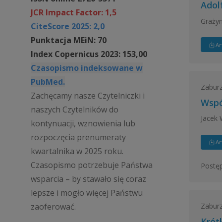
Adol
JCR Impact Factor: 1,5
Graży
CiteScore 2025: 2,0
Punktacja MEiN: 70
Ar
Index Copernicus 2023: 153,00
Czasopismo indeksowane w
PubMed.
Zaburz
Zachęcamy nasze Czytelniczki i
Wspó
naszych Czytelników do
Jacek 
kontynuacji, wznowienia lub
rozpoczęcia prenumeraty
Ar
kwartalnika w 2025 roku.
Czasopismo potrzebuje Państwa
Postęp
wsparcia – by stawało się coraz
lepsze i mogło więcej Państwu
zaoferować.
Zaburz
Krót