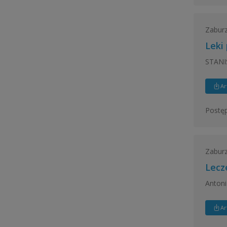
Zaburz
Leki
STANI
Ar
Postęp
Zaburz
Lecz
Antoni
Ar