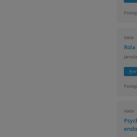
Postęp
Varia
Rola
Jarosł
Ar
Postęp
Varia
Psyc
endo