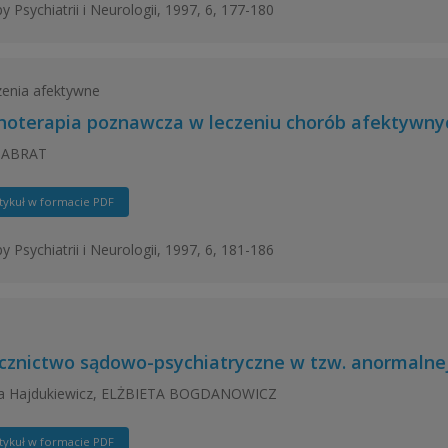
y Psychiatrii i Neurologii, 1997, 6, 177-180
enia afektywne
hoterapia poznawcza w leczeniu chorób afektywny
HABRAT
tykuł w formacie PDF
y Psychiatrii i Neurologii, 1997, 6, 181-186
cznictwo sądowo-psychiatryczne w tzw. anormalnej 
a Hajdukiewicz, ELŻBIETA BOGDANOWICZ
tykuł w formacie PDF