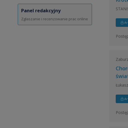
STANI
Panel redakcyjny
Zgłaszanie i recenzowanie prac online
Ar
Postęp
Zaburz
Chor
świa
Łukasz
Ar
Postęp