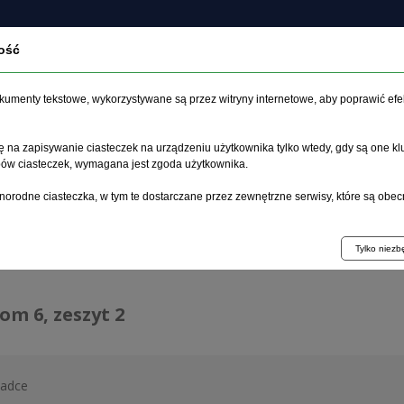
ość
czasopiśmie
Archiwum
Etyka
Instrukcja dla auto
dokumenty tekstowe, wykorzystywane są przez witryny internetowe, aby poprawić efe
 na zapisywanie ciasteczek na urządzeniu użytkownika tylko wtedy, gdy są one kl
ypów ciasteczek, wymagana jest zgoda użytkownika.
główna
>
Archiwum
>
zeszyt 2
norodne ciasteczka, w tym te dostarczane przez zewnętrzne serwisy, które są obec
hiwum 1992–2014
Tylko niez
tom 6, zeszyt 2
ładce