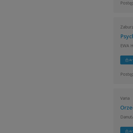
Postęp
Zaburz
Psyc
EWA 
Ar
Postęp
Varia
Orze
Danut
Ar