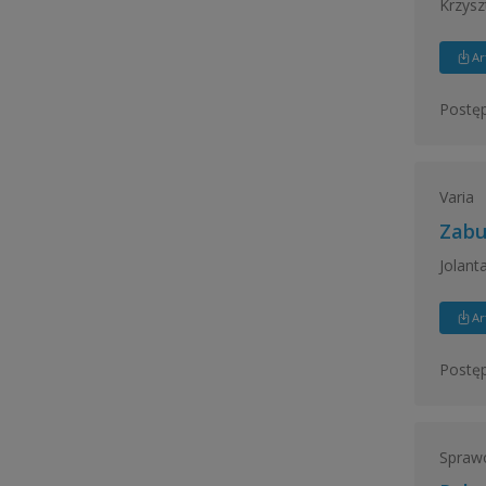
Krzysz
Ar
Postęp
Varia
Zabu
Jolant
Ar
Postęp
Spraw