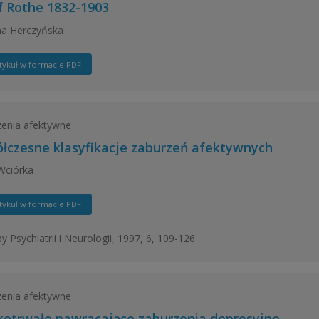
f Rothe 1832-1903
na Herczyńska
tykuł w formacie PDF
enia afektywne
łczesne klasyfikacje zaburzeń afektywnych
Wciórka
tykuł w formacie PDF
y Psychiatrii i Neurologii, 1997, 6, 109-126
enia afektywne
kotrwałe nawracające zaburzenia depresyjne