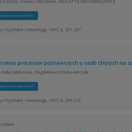
tof Jodzio, Dariusz Wieczorek, WIOLETTA RADZIWIŁŁOWICZ
tykuł w formacie PDF
y Psychiatrii i Neurologii, 1997, 6, 201-207
rzenia procesów poznawczych u osób chorych na sc
a Rabe-Jabłońska, Magdalena Kotlicka-Antczak
tykuł w formacie PDF
y Psychiatrii i Neurologii, 1997, 6, 209-216
ozdanie