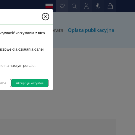
rów
Kontakt
Prenumerata
Opłata publikacyjna
ktywność korzystania z nich
uczowe dla działania danej
ne na naszym portalu.
będne
Akceptuję wszystkie