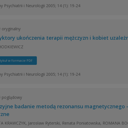
y Psychiatrii i Neurologii 2005; 14 (1): 19-24
ł oryginalny
yktory ukończenia terapii mężczyzn i kobiet uzależ
HODKIEWICZ
tykuł w formacie PDF
y Psychiatrii i Neurologii 2005; 14 (1): 19-24
ł poglądowy
zyjne badanie metodą rezonansu magnetycznego - 
czne
A KRAWCZYK, Jarosław Ryterski, Renata Poniatowska, ROMANA B