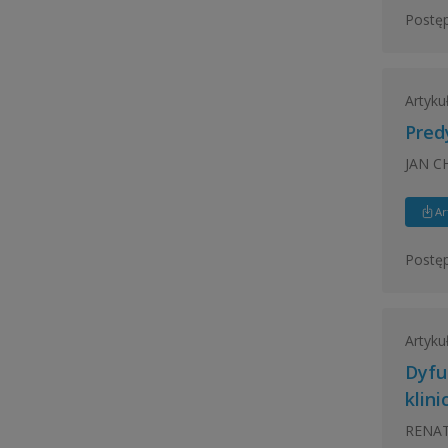
Postęp
Artyku
Pred
JAN C
Ar
Postęp
Artyku
Dyfu
klini
RENAT