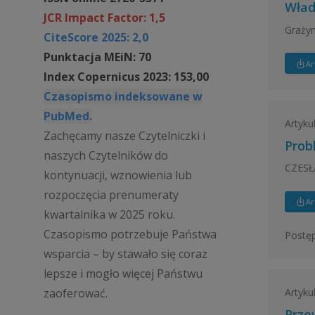
Wład
JCR Impact Factor: 1,5
Graży
CiteScore 2025: 2,0
Punktacja MEiN: 70
Ar
Index Copernicus 2023: 153,00
Czasopismo indeksowane w
PubMed.
Artyku
Zachęcamy nasze Czytelniczki i
Prob
naszych Czytelników do
CZESŁ
kontynuacji, wznowienia lub
rozpoczęcia prenumeraty
Ar
kwartalnika w 2025 roku.
Czasopismo potrzebuje Państwa
Postępy
wsparcia – by stawało się coraz
lepsze i mogło więcej Państwu
zaoferować.
Artyku
Prze