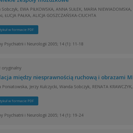
 Sobczyk, EWA PIŁKOWSKA, ANNA SUŁEK, MARIA NIEWIADOMSKA, Mar
ski, ŁUCJA PAŁKA, ALICJA GOSZCZAŃSKA-CIUCHTA
tykuł w formacie PDF
y Psychiatrii i Neurologii 2005; 14 (1): 11-18
ł oryginalny
lacja między niesprawnością ruchową i obrazami M
a Poniatowska, Jerzy Kulczycki, Wanda Sobczyk, RENATA KRAWC
tykuł w formacie PDF
y Psychiatrii i Neurologii 2005; 14 (1): 19-24