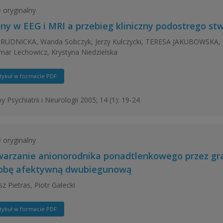
ł oryginalny
ny w EEG i MRI a przebieg kliniczny podostrego st
RUDNICKA, Wanda Sobczyk, Jerzy Kulczycki, TERESA JAKUBOWSKA
ar Lechowicz, Krystyna Niedzielska
tykuł w formacie PDF
y Psychiatrii i Neurologii 2005; 14 (1): 19-24
ł oryginalny
arzanie anionorodnika ponadtlenkowego przez gra
obę afektywną dwubiegunową
z Pietras, Piotr Gałecki
tykuł w formacie PDF