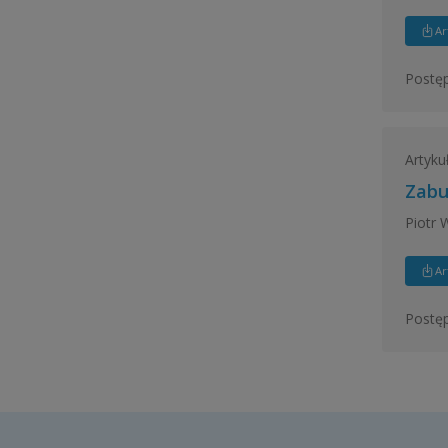
Ar
Postęp
Artyku
Zabu
Piotr 
Ar
Postęp