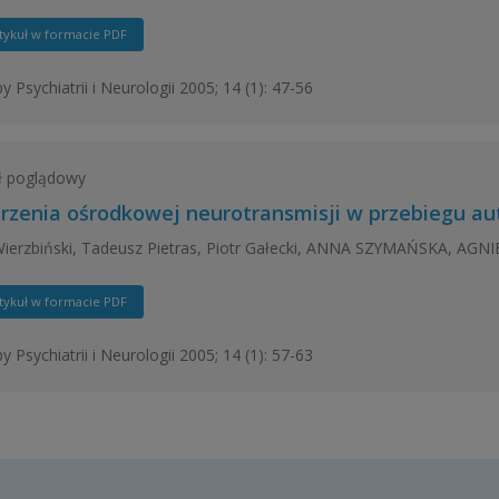
tykuł w formacie PDF
y Psychiatrii i Neurologii 2005; 14 (1): 47-56
ł poglądowy
rzenia ośrodkowej neurotransmisji w przebiegu au
Wierzbiński, Tadeusz Pietras, Piotr Gałecki, ANNA SZYMAŃSKA, AG
tykuł w formacie PDF
y Psychiatrii i Neurologii 2005; 14 (1): 57-63