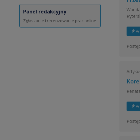
Wanda
Panel redakcyjny
Ryter
Zgłaszanie i recenzowanie prac online
Ar
Postęp
Artyku
Kore
Renat
Ar
Postęp