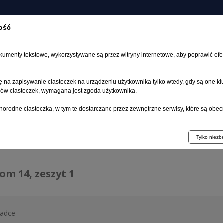
ość
czasopiśmie
Archiwum
Etyka
Instrukcja dla auto
dokumenty tekstowe, wykorzystywane są przez witryny internetowe, aby poprawić efe
 na zapisywanie ciasteczek na urządzeniu użytkownika tylko wtedy, gdy są one kl
ypów ciasteczek, wymagana jest zgoda użytkownika.
główna
>
Archiwum
>
zeszyt 1
norodne ciasteczka, w tym te dostarczane przez zewnętrzne serwisy, które są obec
hiwum 1992–2014
Tylko niez
tom 14, zeszyt 1
ładce