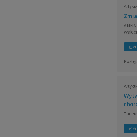
Artyku
Zmia
ANNA 
Waldem
Ar
Postęp
Artyku
Wytw
chor
Tadeus
Ar