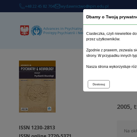
+48 22 45 82 704
wydawnictwo@ipin.edu.pl
Dbamy o Twoją prywatn
O 
Ciasteczka, czyli niewielkie 
przez użytkowników.
Zgodnie z prawem, zezwala się
strony. W przypadku innych t
Strona 
Nasza strona wykorzystuje róż
Arc
Dostosuj
2005, 
ISSN 1230-2813
Na ok
ISSN online 2720-5371