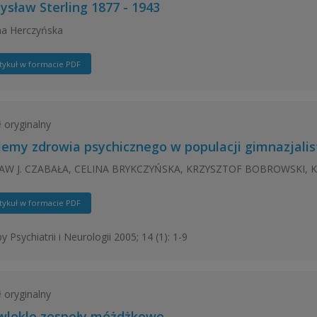
ysław Sterling 1877 - 1943
na Herczyńska
tykuł w formacie PDF
ł oryginalny
lemy zdrowia psychicznego w populacji gimnazjali
AW J. CZABAŁA, CELINA BRYKCZYŃSKA, KRZYSZTOF BOBROWSKI,
tykuł w formacie PDF
 Psychiatrii i Neurologii 2005; 14 (1): 1-9
ł oryginalny
wlekle zespoły móżdżkowe