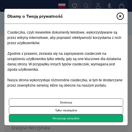
Dbamy o Twoją prywatność
Ciasteczka, czyli niewielkie dokumenty tekstowe, wykorzystywane są
przez witryny internetowe, aby poprawić efektywność korzystania z nich
przez użytkowników.
Strona główna
>
Archiwum
>
zeszyt 1
Zgodnie z prawem, zezwala się na zapisywanie ciasteczek na
urządzeniu użytkownika tylko wtedy, gdy są one kluczowe dla działania
danej strony. W przypadku innych typów ciasteczek, wymagana jest
Archiwum 1992–2014
zgoda użytkownika.
Nasza strona wykorzystuje różnorodne ciasteczka, w tym te dostarczane
2006, tom 15, zeszyt 1
przez zewnętrzne serwisy, które są obecne na naszym portalu.
Dostosuj
Na okładce
Tylko niezbędne
Stefan Borowiecki 1881-1937
Akceptuję wszystkie
Grażyna Herczyńska